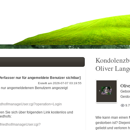
Kondolenzb
Oliver Lang
Verfasser nur für angemeldete Benutzer sichtbar]
Erstellt am 2026-07-07 03:19:55
Oliv
r nur angemeldetenen Benutzern angezeigt
Gebor
Gesto
riedhof/manageUser.cgi?operation=Login
9.
eren Sie sich über folgenden Link kostenlos und
iedhofs:
Wie kann man einen 
gestorben ist? Diejen
nefriedhof/manageUser.cgi?
geliebt und verloren 