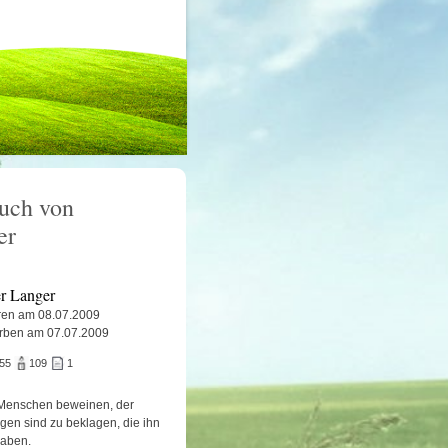
uch von
er
er Langer
en am 08.07.2009
rben am 07.07.2009
755
109
1
Menschen beweinen, der
igen sind zu beklagen, die ihn
haben.