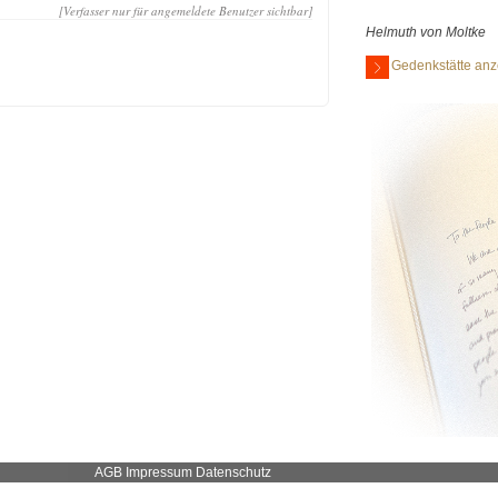
[Verfasser nur für angemeldete Benutzer sichtbar]
Helmuth von Moltke
Gedenkstätte anz
AGB
Impressum
Datenschutz