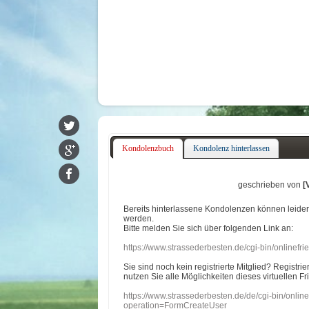
Kondolenzbuch
Kondolenz hinterlassen
geschrieben von
[
Bereits hinterlassene Kondolenzen können leide
werden.
Bitte melden Sie sich über folgenden Link an:
https://www.strassederbesten.de/cgi-bin/onlinef
Sie sind noch kein registrierte Mitglied? Registri
nutzen Sie alle Möglichkeiten dieses virtuellen Fr
https://www.strassederbesten.de/de/cgi-bin/onli
operation=FormCreateUser