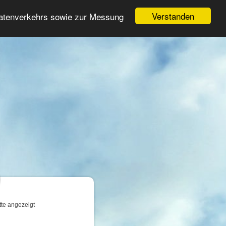
Login
Registrieren
Verstanden
Datenverkehrs sowie zur Messung
Suche
n
tte angezeigt