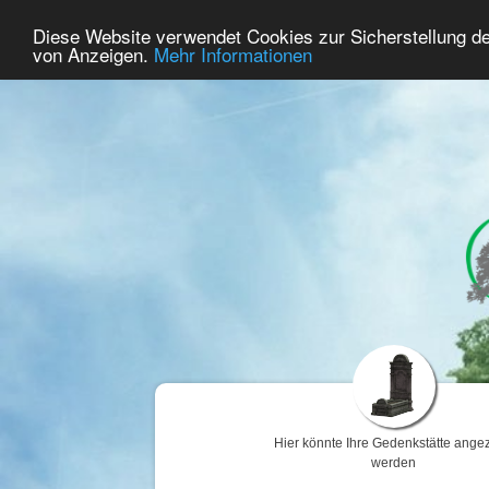
39
Benutzer Online
Diese Website verwendet Cookies zur Sicherstellung d
Home
Premium
Gedenken
von Anzeigen.
Mehr Informationen
Hier könnte Ihre Gedenkstätte angez
werden