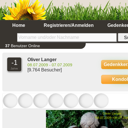
Home
Registrieren/Anmelden
Gedenke
37
Benutzer Online
Oliver Langer
-1
Gedenkker
08.07.2009 - 07.07.2009
Jahre
[9.764 Besucher]
Kondo
Oliver Langer
*08.07.2009-+08.07.200