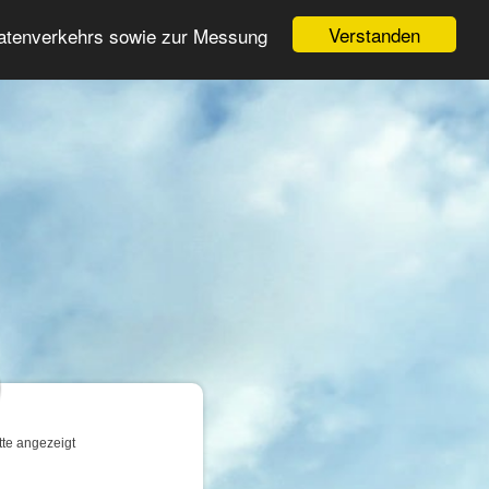
Login
Registrieren
Verstanden
Datenverkehrs sowie zur Messung
Suche
n
tte angezeigt