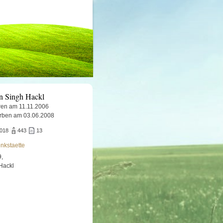
 Singh Hackl
en am 11.11.2006
rben am 03.06.2008
.018
443
13
nkstaette
9,
 Hackl