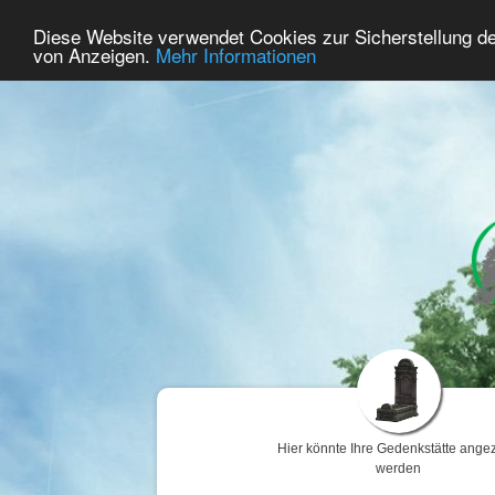
68
Benutzer Online
Diese Website verwendet Cookies zur Sicherstellung d
Home
Premium
Gedenken
von Anzeigen.
Mehr Informationen
Hier könnte Ihre Gedenkstätte angez
werden