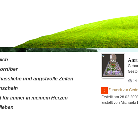
Aman
mich
Gebor
vorrüber
Gesto
 hässliche und angstvolle Zeiten
14
enschein
Zurueck zur Gede
Erstellt am 28.02.200
st für immer in meinem Herzen
Erstellt von Michaela
lieben