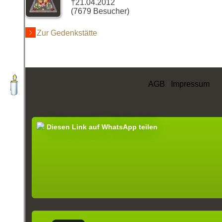
†21.04.2012
(7679 Besucher)
Zur Gedenkstätte
AGB
|
Impressum
Diesen Link auf WhatsApp teilen