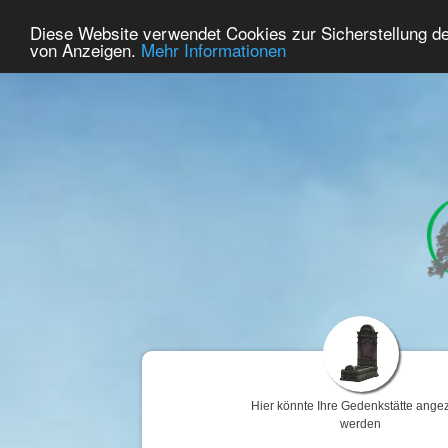
44
Benutzer Online
Diese Website verwendet Cookies zur Sicherstellung d
Home
Premium
Gedenken
von Anzeigen.
Mehr Informationen
Hier könnte Ihre Gedenkstätte angez
werden