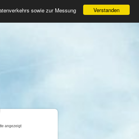
Login
Registrieren
Verstanden
Datenverkehrs sowie zur Messung
Suche
n
tte angezeigt