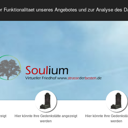
er Funktionalitaet unseres Angebotes und zur Analyse des 
Trauerforum
Erweiterte Suche
Anmelde
eigt
Hier könnte Ihre Gedenkstätte angezeigt
Hier könnte Ihre Gedenkstä
werden
werden