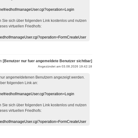
linefriedhof/manageUser.cgi?operation=Login
en Sie sich über folgenden Link kostenlos und nutzen
eses virtuellen Friedhofs:
efriedhof/manageUser.cgi?operation=FormCreateUser
on
[Benutzer nur fuer angemeldete Benutzer sichtbar]
Angezündet am 03.08.2026 19:42:18
 nur angemeldetenen Benutzern angezeigt werden.
über folgenden Link an:
linefriedhof/manageUser.cgi?operation=Login
en Sie sich über folgenden Link kostenlos und nutzen
eses virtuellen Friedhofs:
efriedhof/manageUser.cgi?operation=FormCreateUser