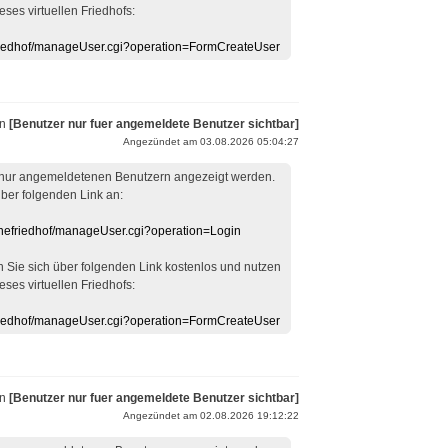
eses virtuellen Friedhofs:
efriedhof/manageUser.cgi?operation=FormCreateUser
on
[Benutzer nur fuer angemeldete Benutzer sichtbar]
Angezündet am 03.08.2026 05:04:27
 nur angemeldetenen Benutzern angezeigt werden.
über folgenden Link an:
linefriedhof/manageUser.cgi?operation=Login
en Sie sich über folgenden Link kostenlos und nutzen
eses virtuellen Friedhofs:
efriedhof/manageUser.cgi?operation=FormCreateUser
on
[Benutzer nur fuer angemeldete Benutzer sichtbar]
Angezündet am 02.08.2026 19:12:22