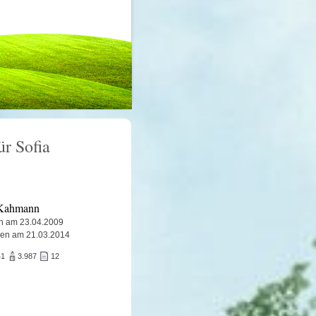
ür Sofia
 Kahmann
n am 23.04.2009
ben am 21.03.2014
41
3.987
12