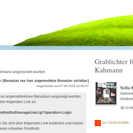
Grablichter f
.
Kahmann
a Kahmann angezündet wurden.
on
[Benutzer nur fuer angemeldete Benutzer sichtbar]
Sofia
Angezündet am 07.08.2026 22:00:57
Gebore
 nur angemeldetenen Benutzern angezeigt werden.
Gestor
über folgenden Link an:
22.0
linefriedhof/manageUser.cgi?operation=Login
Zur Gedenkstätte
en Sie sich über folgenden Link kostenlos und nutzen
eses virtuellen Friedhofs: