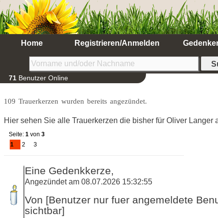
Home
Registrieren/Anmelden
Gedenke
71
Benutzer Online
109 Trauerkerzen wurden bereits angezündet.
Hier sehen Sie alle Trauerkerzen die bisher für Oliver Lange
Seite:
1
von
3
1
2
3
Eine Gedenkkerze,
Angezündet am 08.07.2026 15:32:55
Von [Benutzer nur fuer angemeldete Ben
sichtbar]