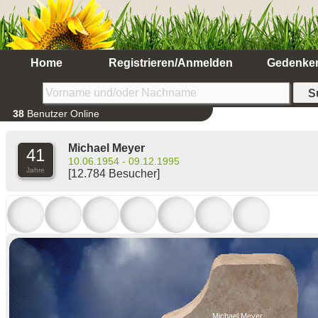
Home
Registrieren/Anmelden
Gedenke
38
Benutzer Online
Michael Meyer
41
10.06.1954 - 09.12.1995
Jahre
[12.784 Besucher]
Michael Meyer