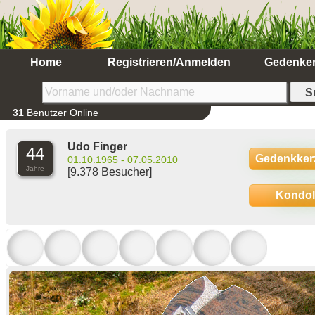
Home
Registrieren/Anmelden
Gedenke
31
Benutzer Online
Udo Finger
44
Gedenkker
01.10.1965 - 07.05.2010
Jahre
[9.378 Besucher]
Kondo