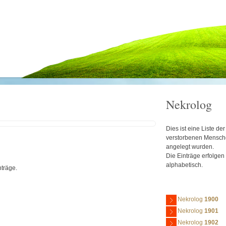
Nekrolog
Dies ist eine Liste d
verstorbenen Mensche
angelegt wurden.
Die Einträge erfolgen
alphabetisch.
nträge.
Nekrolog
1900
Nekrolog
1901
Nekrolog
1902