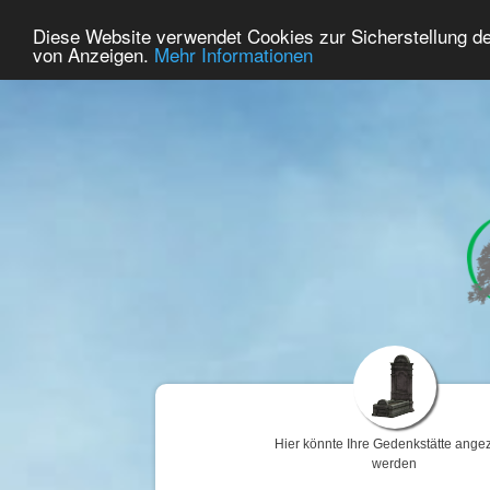
56
Benutzer Online
Diese Website verwendet Cookies zur Sicherstellung d
Home
Premium
Gedenken
von Anzeigen.
Mehr Informationen
Hier könnte Ihre Gedenkstätte angez
werden