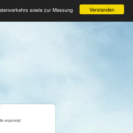
Login
Registrieren
Verstanden
Datenverkehrs sowie zur Messung
Suche
n
tte angezeigt