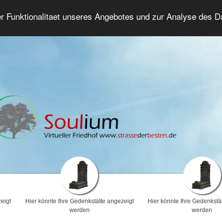
er Funktionalitaet unseres Angebotes und zur Analyse des 
Trauerforum
Erweiterte Suche
Anmelde
eigt
Hier könnte Ihre Gedenkstätte angezeigt
Hier könnte Ihre Gedenkstä
werden
werden