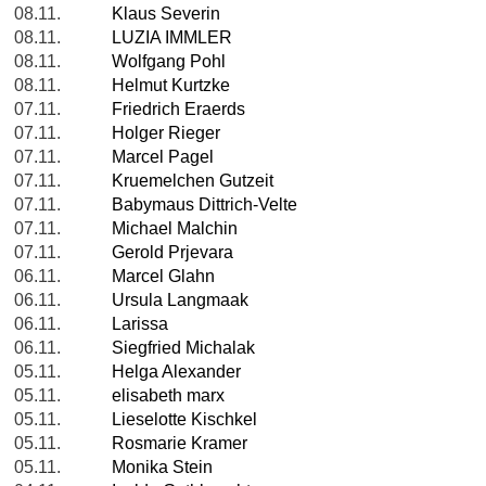
08.11.
Klaus Severin
08.11.
LUZIA IMMLER
08.11.
Wolfgang Pohl
08.11.
Helmut Kurtzke
07.11.
Friedrich Eraerds
07.11.
Holger Rieger
07.11.
Marcel Pagel
07.11.
Kruemelchen Gutzeit
07.11.
Babymaus Dittrich-Velte
07.11.
Michael Malchin
07.11.
Gerold Prjevara
06.11.
Marcel Glahn
06.11.
Ursula Langmaak
06.11.
Larissa
06.11.
Siegfried Michalak
05.11.
Helga Alexander
05.11.
elisabeth marx
05.11.
Lieselotte Kischkel
05.11.
Rosmarie Kramer
05.11.
Monika Stein