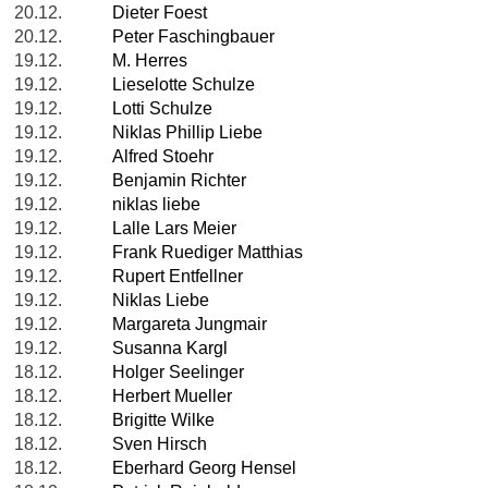
20.12.
Dieter Foest
20.12.
Peter Faschingbauer
19.12.
M. Herres
19.12.
Lieselotte Schulze
19.12.
Lotti Schulze
19.12.
Niklas Phillip Liebe
19.12.
Alfred Stoehr
19.12.
Benjamin Richter
19.12.
niklas liebe
19.12.
Lalle Lars Meier
19.12.
Frank Ruediger Matthias
19.12.
Rupert Entfellner
19.12.
Niklas Liebe
19.12.
Margareta Jungmair
19.12.
Susanna Kargl
18.12.
Holger Seelinger
18.12.
Herbert Mueller
18.12.
Brigitte Wilke
18.12.
Sven Hirsch
18.12.
Eberhard Georg Hensel