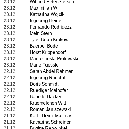
23.12.
Wilfried Peter Siefken
23.12.
Maximilian Will
23.12.
Katharina Wojcik
23.12.
Ingeborg Heide
23.12.
Fernando Rodrigezz
23.12.
Mein Stern
23.12.
Tyler Brian Krakow
23.12.
Baerbel Bode
23.12.
Horst Krippendorf
23.12.
Maria Ciesla-Piotrowski
23.12.
Marie Fuessle
22.12.
Sarah Abdel Rahman
22.12.
Ingeburg Rudolph
22.12.
Doris Schmidt
22.12.
Ruediger Maihofer
22.12.
Babette Hacker
22.12.
Kruemelchen Witt
22.12.
Roman Janiszewski
21.12.
Karl - Heinz Matthias
21.12.
Katharina Schreiner
21.12.
Brigitte Rehwinkel