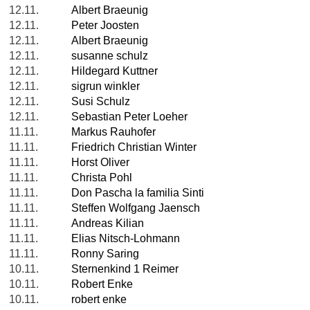
12.11.
Albert Braeunig
12.11.
Peter Joosten
12.11.
Albert Braeunig
12.11.
susanne schulz
12.11.
Hildegard Kuttner
12.11.
sigrun winkler
12.11.
Susi Schulz
12.11.
Sebastian Peter Loeher
11.11.
Markus Rauhofer
11.11.
Friedrich Christian Winter
11.11.
Horst Oliver
11.11.
Christa Pohl
11.11.
Don Pascha la familia Sinti
11.11.
Steffen Wolfgang Jaensch
11.11.
Andreas Kilian
11.11.
Elias Nitsch-Lohmann
11.11.
Ronny Saring
10.11.
Sternenkind 1 Reimer
10.11.
Robert Enke
10.11.
robert enke