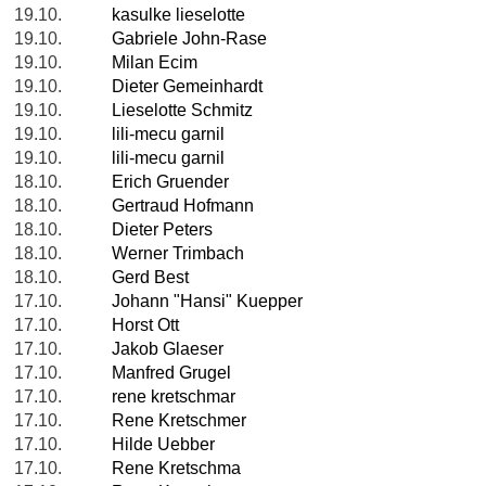
19.10.
kasulke lieselotte
19.10.
Gabriele John-Rase
19.10.
Milan Ecim
19.10.
Dieter Gemeinhardt
19.10.
Lieselotte Schmitz
19.10.
lili-mecu garnil
19.10.
lili-mecu garnil
18.10.
Erich Gruender
18.10.
Gertraud Hofmann
18.10.
Dieter Peters
18.10.
Werner Trimbach
18.10.
Gerd Best
17.10.
Johann "Hansi" Kuepper
17.10.
Horst Ott
17.10.
Jakob Glaeser
17.10.
Manfred Grugel
17.10.
rene kretschmar
17.10.
Rene Kretschmer
17.10.
Hilde Uebber
17.10.
Rene Kretschma