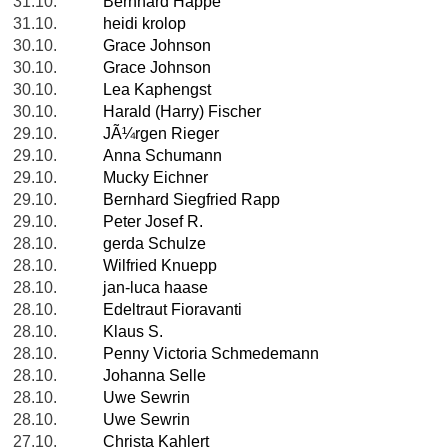
31.10.
Bernhard Happe
31.10.
heidi krolop
30.10.
Grace Johnson
30.10.
Grace Johnson
30.10.
Lea Kaphengst
30.10.
Harald (Harry) Fischer
29.10.
JÃ¼rgen Rieger
29.10.
Anna Schumann
29.10.
Mucky Eichner
29.10.
Bernhard Siegfried Rapp
29.10.
Peter Josef R.
28.10.
gerda Schulze
28.10.
Wilfried Knuepp
28.10.
jan-luca haase
28.10.
Edeltraut Fioravanti
28.10.
Klaus S.
28.10.
Penny Victoria Schmedemann
28.10.
Johanna Selle
28.10.
Uwe Sewrin
28.10.
Uwe Sewrin
27.10.
Christa Kahlert