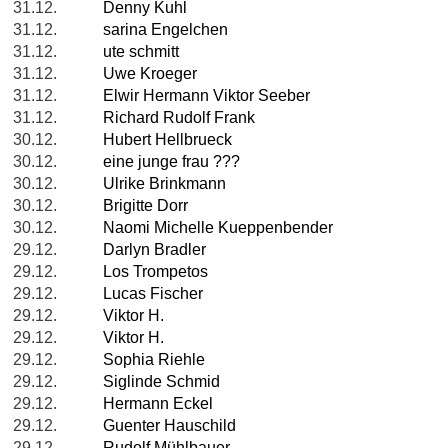
31.12.
Denny Kuhl
31.12.
sarina Engelchen
31.12.
ute schmitt
31.12.
Uwe Kroeger
31.12.
Elwir Hermann Viktor Seeber
31.12.
Richard Rudolf Frank
30.12.
Hubert Hellbrueck
30.12.
eine junge frau ???
30.12.
Ulrike Brinkmann
30.12.
Brigitte Dorr
30.12.
Naomi Michelle Kueppenbender
29.12.
Darlyn Bradler
29.12.
Los Trompetos
29.12.
Lucas Fischer
29.12.
Viktor H.
29.12.
Viktor H.
29.12.
Sophia Riehle
29.12.
Siglinde Schmid
29.12.
Hermann Eckel
29.12.
Guenter Hauschild
29.12.
Rudolf Mühlbauer