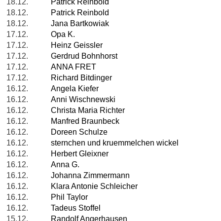
18.12.
Patrick Reinbold
18.12.
Patrick Reinbold
18.12.
Jana Bartkowiak
17.12.
Opa K.
17.12.
Heinz Geissler
17.12.
Gerdrud Bohnhorst
17.12.
ANNA FRET
17.12.
Richard Bitdinger
16.12.
Angela Kiefer
16.12.
Anni Wischnewski
16.12.
Christa Maria Richter
16.12.
Manfred Braunbeck
16.12.
Doreen Schulze
16.12.
sternchen und kruemmelchen wickel
16.12.
Herbert Gleixner
16.12.
Anna G.
16.12.
Johanna Zimmermann
16.12.
Klara Antonie Schleicher
16.12.
Phil Taylor
16.12.
Tadeus Stoffel
15.12.
Randolf Angerhausen