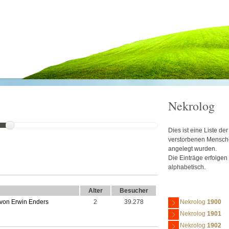
Nekrolog
Dies ist eine Liste d
verstorbenen Mensche
angelegt wurden.
Die Einträge erfolgen
alphabetisch.
Alter
Besucher
 von Erwin Enders
2
39.278
Nekrolog
1900
Nekrolog
1901
Nekrolog
1902