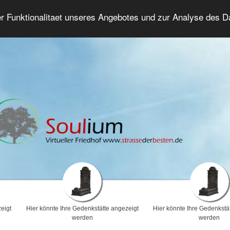
er Funktionalitaet unseres Angebotes und zur Analyse des 
Trauerforum
Erweiterte Suche
Anmelde
eigt
Hier könnte Ihre Gedenkstätte angezeigt
Hier könnte Ihre Gedenkstä
werden
werden