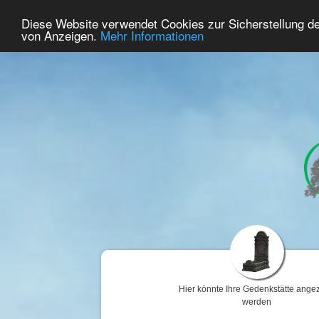
69
Benutzer Online
Diese Website verwendet Cookies zur Sicherstellung d
Home
Premium
Gedenken
von Anzeigen.
Mehr Informationen
Hier könnte Ihre Gedenkstätte angez
werden