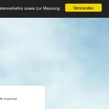
Login
Registrieren
Verstanden
Datenverkehrs sowie zur Messung
Suche
n
tte angezeigt