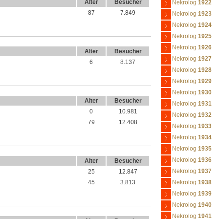
Alter
Besucher
Nekrolog
1922
87
7.849
Nekrolog
1923
Nekrolog
1924
Nekrolog
1925
Nekrolog
1926
Alter
Besucher
Nekrolog
1927
6
8.137
Nekrolog
1928
Nekrolog
1929
Nekrolog
1930
Alter
Besucher
Nekrolog
1931
0
10.981
Nekrolog
1932
79
12.408
Nekrolog
1933
Nekrolog
1934
Nekrolog
1935
Nekrolog
1936
Alter
Besucher
Nekrolog
1937
25
12.847
45
3.813
Nekrolog
1938
Nekrolog
1939
Nekrolog
1940
Nekrolog
1941